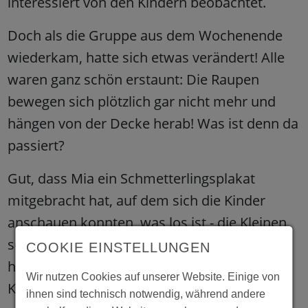
interessiert von den Kindern beobachtet.
Doch als die Gruppe aus dem Wochenende
wiederkam, hatte sich etwas verändert! Alle
waren ganz schön erstaunt: Die Raupen
bewegen sich plötzlich gar nicht mehr und
hängen von der Decke herab! Was ist denn da
passiert?
Gut, dass Mia ein Schmetterlingsplakat
mitgebracht hat, auf dem sich die Kinder
anschauen konnten, was los ist - die Kleinen
schlafen nun ganz lange und werden dann
COOKIE EINSTELLUNGEN
hoffentlich bald als Schmetterlinge aus ihren
Wir nutzen Cookies auf unserer Website. Einige von
Kokons schlüpfen.
ihnen sind technisch notwendig, während andere