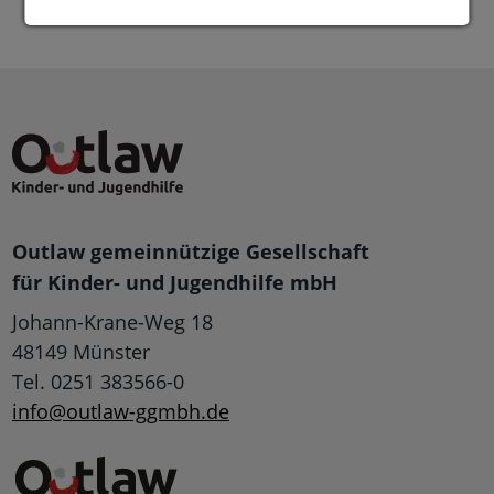
Outlaw gemeinnützige Gesellschaft
für Kinder- und Jugendhilfe mbH
Johann-Krane-Weg 18
48149 Münster
Tel. 0251 383566-0
info@outlaw-ggmbh.de