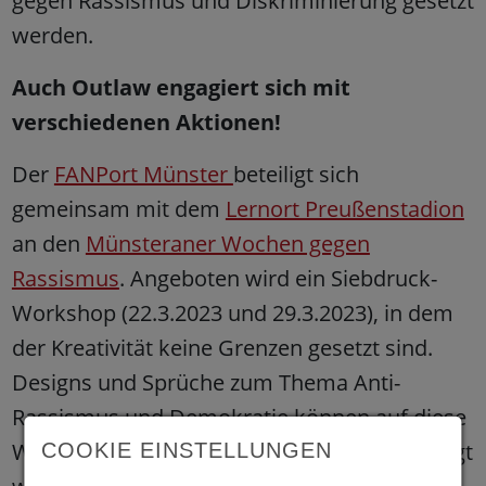
gegen Rassismus und Diskriminierung gesetzt
werden.
Auch Outlaw engagiert sich mit
verschiedenen Aktionen!
Der
FANPort Münster
beteiligt sich
gemeinsam mit dem
Lernort Preußenstadion
an den
Münsteraner Wochen gegen
Rassismus
. Angeboten wird ein Siebdruck-
Workshop (22.3.2023 und 29.3.2023), in dem
der Kreativität keine Grenzen gesetzt sind.
Designs und Sprüche zum Thema Anti-
Rassismus und Demokratie können auf diese
Weise auf Pullis, Shirts oder Plakaten verewigt
COOKIE EINSTELLUNGEN