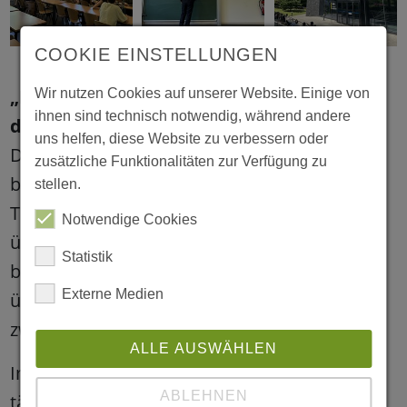
COOKIE EINSTELLUNGEN
„Interkulturelle Arbeit schafft Räume, in
Wir nutzen Cookies auf unserer Website. Einige von
ihnen sind technisch notwendig, während andere
denen Brücken gebaut werden“
uns helfen, diese Website zu verbessern oder
Die Kita-Sozialarbeiterin Islim Ince arbeitet
zusätzliche Funktionalitäten zur Verfügung zu
bereits seit mehreren Jahren mit Professor
stellen.
Toda zusammen. Was einst mit Interviews
Notwendige Cookies
über ihre Arbeit als muslimische Erzieherin
Statistik
begann, hat sich zu einem tiefen Austausch
Externe Medien
über interkulturelle Praxis und das Leben
zwischen zwei Kulturen entwickelt.
ALLE AUSWÄHLEN
Im Fokus ihres Vortrags stand daher die
ABLEHNEN
tägliche Arbeit in der Kita Hildegardstraße in