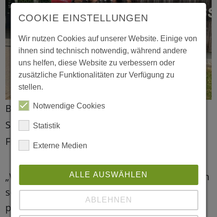
COOKIE EINSTELLUNGEN
Wir nutzen Cookies auf unserer Website. Einige von
ihnen sind technisch notwendig, während andere
uns helfen, diese Website zu verbessern oder
zusätzliche Funktionalitäten zur Verfügung zu
stellen.
Notwendige Cookies
Besuch der Kita Hildegardstraße: Nora
Schönberg, Maria Loheide, Heike Hübler und
Statistik
Frishta Soßalla (v.L.)
Externe Medien
„Wir schätzen es sehr, dass Maria Loheide ein
ALLE AUSWÄHLEN
so aufrichtiges Interesse an unserer
ABLEHNEN
pädagogischen Arbeit zeigt und sich ein