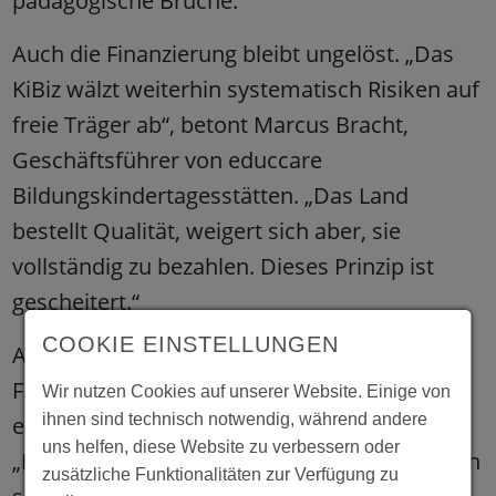
pädagogische Brüche.“
Auch die Finanzierung bleibt ungelöst. „Das
KiBiz wälzt weiterhin systematisch Risiken auf
freie Träger ab“, betont Marcus Bracht,
Geschäftsführer von educcare
Bildungskindertagesstätten. „Das Land
bestellt Qualität, weigert sich aber, sie
vollständig zu bezahlen. Dieses Prinzip ist
gescheitert.“
COOKIE EINSTELLUNGEN
Angesichts des dramatischen
Fachkräftemangels warnt das Bündnis
Wir nutzen Cookies auf unserer Website. Einige von
ihnen sind technisch notwendig, während andere
eindringlich vor weiteren Belastungen.
uns helfen, diese Website zu verbessern oder
„Fachkräfte gewinnt und hält man nicht durch
zusätzliche Funktionalitäten zur Verfügung zu