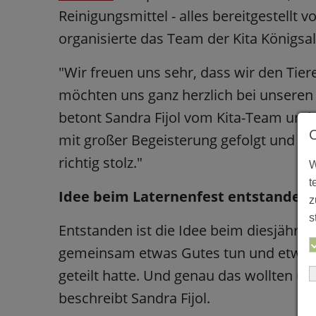
Reinigungsmittel - alles bereitgestellt
organisierte das Team der Kita Königsa
"Wir freuen uns sehr, dass wir den Tie
möchten uns ganz herzlich bei unseren 
betont Sandra Fijol vom Kita-Team und 
mit großer Begeisterung gefolgt und es
richtig stolz."
W
t
Idee beim Laternenfest entstanden
z
s
Entstanden ist die Idee beim diesjährige
gemeinsam etwas Gutes tun und etwas te
geteilt hatte. Und genau das wollten un
beschreibt Sandra Fijol.