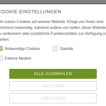
COOKIE EINSTELLUNGEN
ir nutzen Cookies auf unserer Website. Einige von ihnen sind
echnisch notwendig, während andere uns helfen, diese Website
u verbessern oder zusätzliche Funktionalitäten zur Verfügung z
tellen.
Notwendige Cookies
Statistik
Externe Medien
etonen alle:
ALLE AUSWÄHLEN
der Landesregierung eingeleitete Sparpolitik im
ABLEHNEN
drücklich eine Kurskorrektur. Die Sparpolitik
ale Infrastruktur in unserem Land. Wir
SPEICHERN
g: Statt auf Kosten der Menschen und ihrer