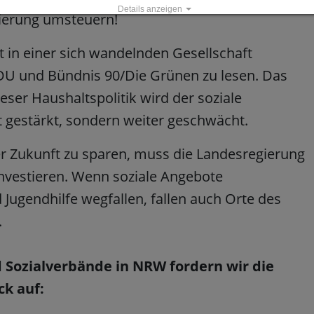
Details anzeigen
gierung umsteuern!
Impressum
|
Datenschutz
 in einer sich wandelnden Gesellschaft
 CDU und Bündnis 90/Die Grünen zu lesen. Das
eser Haushaltspolitik wird der soziale
 gestärkt, sondern weiter geschwächt.
er Zukunft zu sparen, muss die Landesregierung
vestieren. Wenn soziale Angebote
d Jugendhilfe wegfallen, fallen auch Orte des
.
Sozialverbände in NRW fordern wir die
k auf: