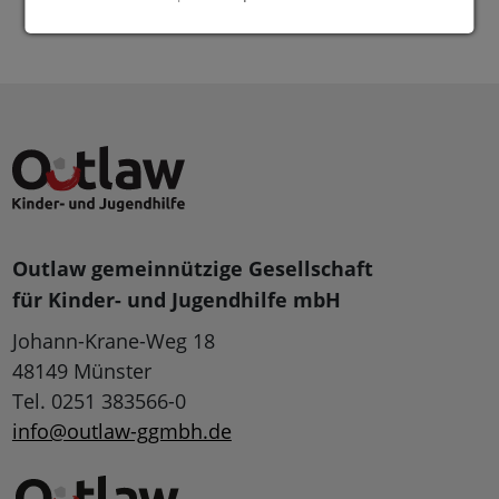
Outlaw gemeinnützige Gesellschaft
für Kinder- und Jugendhilfe mbH
Johann-Krane-Weg 18
48149 Münster
Tel. 0251 383566-0
info@outlaw-ggmbh.de