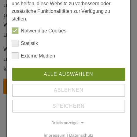
uns helfen, diese Website zu verbessern oder
und erfahren Sie mehr über unser
zusätzliche Funktionalitäten zur Verfügung zu
pädagogisches Konzept.
stellen.
Wir zeigen Ihnen, wie wir im Alltag arbeiten
Notwendige Cookies
und was Ihr Kind bei uns erwartet.
Statistik
Wir freuen uns auf alle, die Interesse an
Externe Medien
unserer Kita haben und unser Team
kennenlernen möchten!
ALLE AUSWÄHLEN
ZURÜCK
ABLEHNEN
SPEICHERN
Details anzeigen
Impressum
|
Datenschutz