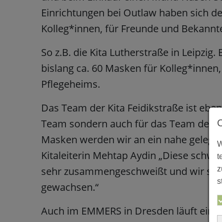
Einrichtungen bei Outlaw haben sich 
Kolleg*innen, für Freunde und Bekannt
So z.B. die Kita Lutherstraße in Leipzig
bislang ca. 60 Masken für Kolleg*innen,
Pflegeheims.
Das Team der Kita Feidikstraße ist ebenf
Team sondern auch für das Team der K
Masken werden wir an ein nahe gelege
W
Kitaleiterin Mehtap Aydin „Diese schw
t
z
sehr zusammengeschweißt und wir sin
s
gewachsen.“
Auch im EMMERS in Dresden läuft eine N