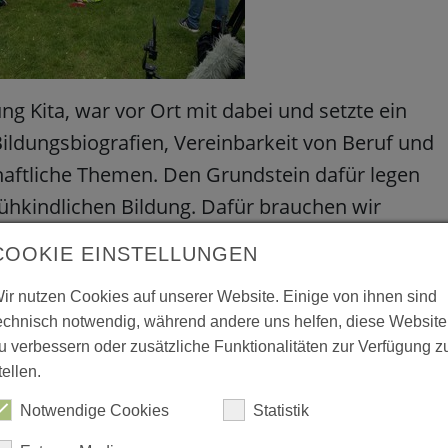
g Kita, war vor Ort mit dabei und setzte ein
Bildungsbiografien, Vereinbarkeit von Beruf und
chaftliche Themen. Den Grundstein dafür legen
rühkindlichen Bildung. Dafür brauchen wir
d diese verdienen eine gerechte Bezahlung. Es ist
COOKIE EINSTELLUNGEN
finanzierungsmechanismus des Kita-Systems in
ir nutzen Cookies auf unserer Website. Einige von ihnen sind
ssen.“
echnisch notwendig, während andere uns helfen, diese Website
 – so geht es nicht weiter!
u verbessern oder zusätzliche Funktionalitäten zur Verfügung z
tellen.
stenznot, weil sie ihre Mitarbeiter:innen nach
Notwendige Cookies
Statistik
önnen. Hierbei fehlt die Unterstützung seitens