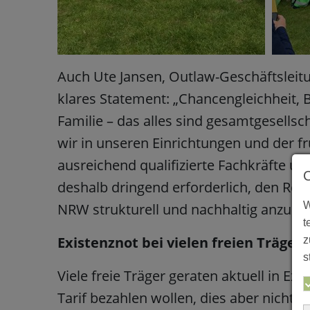
Auch Ute Jansen, Outlaw-Geschäftsleitun
klares Statement: „Chancengleichheit, 
Familie – das alles sind gesamtgesells
wir in unseren Einrichtungen und der f
ausreichend qualifizierte Fachkräfte un
deshalb dringend erforderlich, den Re
W
NRW strukturell und nachhaltig anzupa
t
Existenznot bei vielen freien Trägern
z
s
Viele freie Träger geraten aktuell in Exi
Tarif bezahlen wollen, dies aber nicht k