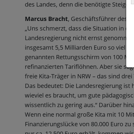
des Landes, denn die benötigte Steiger
Marcus Bracht
, Geschäftsführer des f
„Uns schmerzt, dass die Situation in de
Landesregierung nicht ernst genommen w
insgesamt 5,5 Milliarden Euro so viel Ge
genannten Rettungsschirm von 100 Mill
refinanzierten Tariflöhnen. Aber sie sag
freie Kita-Träger in NRW – das sind drei
Das bedeutet: Die Landesregierung ist h
wieviel es braucht, um gute pädagogische
wissentlich zu gering aus.“ Darüber hi
Wenn eine normal große Kita mit 10 Mita
Finanzierungslücke von 80.000 Euro z
nur ca. 12.500 Euro erhält, kommen wir a