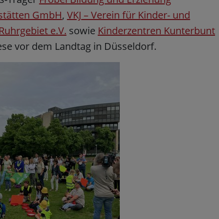
sstätten GmbH
,
VKJ – Verein für Kinder- und
Ruhrgebiet e.V.
sowie
Kinderzentren Kunterbunt
ese vor dem Landtag in Düsseldorf.