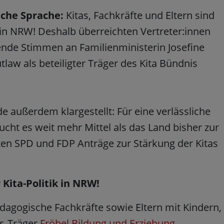
iche Sprache:
Kitas, Fachkräfte und Eltern sind
k in NRW! Deshalb überreichten Vertreter:innen
nde Stimmen an Familienministerin Josefine
law als beteiligter Träger des Kita Bündnis
außerdem klargestellt: Für eine verlässliche
cht es weit mehr Mittel als das Land bisher zur
hten SPD und FDP Anträge zur Stärkung der Kitas
 Kita-Politik in NRW!
dagogische Fachkräfte sowie Eltern mit Kindern,
is-Träger
Fröbel Bildung und Erziehung