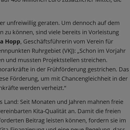
räger unfreiwillig geraten. Um dennoch auf dem
u können, sind viele bereits in Vorleistung
ra Hopp
, Geschäftsführerin vom Verein für
rennpunkten Ruhrgebiet (VKJ): „Schon im Vorjahr
en und mussten Projektstellen streichen.
norarkräfte in der Frühförderung gestrichen. Das
diese Förderung, um mit Chancengleichheit in der
hkräfte werden verheizt.“
as Land: Seit Monaten und Jahren mahnen freie
vereinbarten Kita-Qualität an. Damit die freien
rderten Beitrag leisten können, fordern sie im
ita-Finanzierung und eine neue Regelung, dass