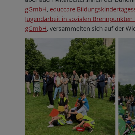
gGmbH
,
educcare Bildungskindertage
Jugendarbeit in sozialen Brennpunkten 
gGmbH
, versammelten sich auf der Wi