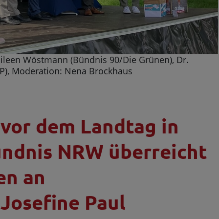
Eileen Wöstmann (Bündnis 90/Die Grünen), Dr.
DP), Moderation: Nena Brockhaus
 vor dem Landtag in
ündnis NRW überreicht
en an
 Josefine Paul