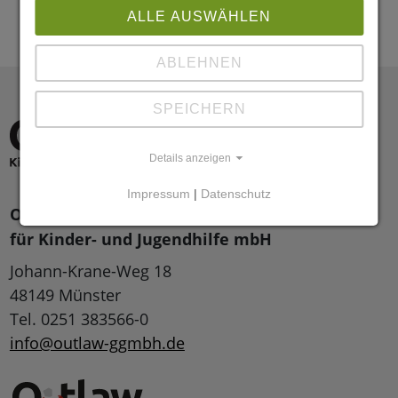
ALLE AUSWÄHLEN
ABLEHNEN
SPEICHERN
Details anzeigen
Impressum
|
Datenschutz
Outlaw gemeinnützige Gesellschaft
für Kinder- und Jugendhilfe mbH
Johann-Krane-Weg 18
48149 Münster
Tel. 0251 383566-0
info@outlaw-ggmbh.de