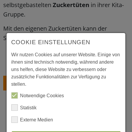
selbstgebastelten
Zuckertüten
in ihrer Kita-
Gruppe.
Mit den eigenen Zuckertüten kann der
Schulstart nun endlich kommen!
COOKIE EINSTELLUNGEN
Wir nutzen Cookies auf unserer Website. Einige von
ihnen sind technisch notwendig, während andere
uns helfen, diese Website zu verbessern oder
zusätzliche Funktionalitäten zur Verfügung zu
ZURÜCK
stellen.
Notwendige Cookies
Statistik
Externe Medien