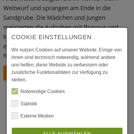
Weitwurf und sprangen am Ende in die
Sandgrube. Die Mädchen und Jungen
meisterten die Aufgaben mit Bravour und
konnten sich zufrieden, wenn auch etwas
COOKIE EINSTELLUNGEN
erschöpft, über ihr neu verdientes Abzeichen
Wir nutzen Cookies auf unserer Website. Einige von
freuen.
ihnen sind technisch notwendig, während andere
uns helfen, diese Website zu verbessern oder
ZURÜCK
zusätzliche Funktionalitäten zur Verfügung zu
stellen.
Notwendige Cookies
Statistik
Externe Medien
ALLE AUSWÄHLEN