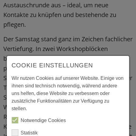
Austauschrunde aus – ideal, um neue
Kontakte zu knüpfen und bestehende zu
pflegen.
Der Samstag stand ganz im Zeichen fachlicher
Vertiefung. In zwei Workshopblöcken
beschäftigten sich die Teilnehmenden mit
COOKIE EINSTELLUNGEN
praxisrelevanten Themen wie
Sexualpädagogik, systemischem Arbeiten, der
Wir nutzen Cookies auf unserer Website. Einige von
ihnen sind technisch notwendig, während andere
Traumatisierung von Kindern,
uns helfen, diese Website zu verbessern oder
Stressbewältigung sowie FASD. Die
zusätzliche Funktionalitäten zur Verfügung zu
Workshops boten Raum für fachlichen Input,
stellen.
Reflexion und Diskussion. Dank der
Notwendige Cookies
Kinderbetreuung konnten sich alle voll auf die
Statistik