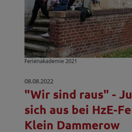
Ferienakademie 2021
08.08.2022
"Wir sind raus" - 
sich aus bei HzE-F
Klein Dammerow