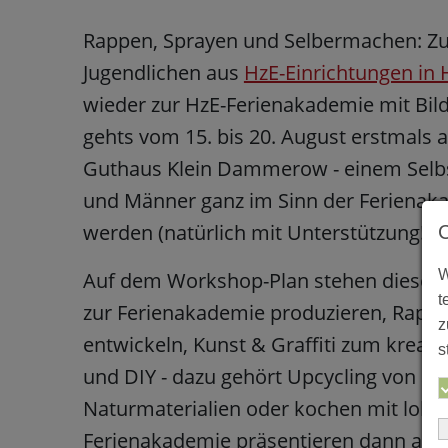
Rappen, Sprayen und Selbermachen: Z
Jugendlichen aus
HzE-Einrichtungen in 
wieder zur HzE-Ferienakademie mit Bi
gehts vom 15. bis 20. August erstmals 
Guthaus Klein Dammerow - einem Selbs
und Männer ganz im Sinn der Ferienaka
werden (natürlich mit Unterstützung!).
W
Auf dem Workshop-Plan stehen dieses 
t
zur Ferienakademie produzieren, Rappe
z
entwickeln, Kunst & Graffiti zum kreat
s
und DIY - dazu gehört Upcycling von a
Naturmaterialien oder kochen mit loka
Ferienakademie präsentieren dann alle 