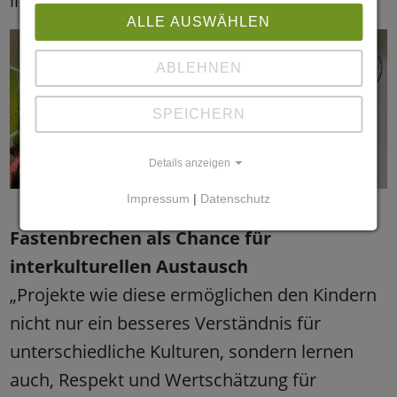
in der Fastenzeit präsentiert werden.
ALLE AUSWÄHLEN
ABLEHNEN
SPEICHERN
Details anzeigen
Impressum
|
Datenschutz
Fastenbrechen als Chance für
interkulturellen Austausch
„Projekte wie diese ermöglichen den Kindern
nicht nur ein besseres Verständnis für
unterschiedliche Kulturen, sondern lernen
auch, Respekt und Wertschätzung für