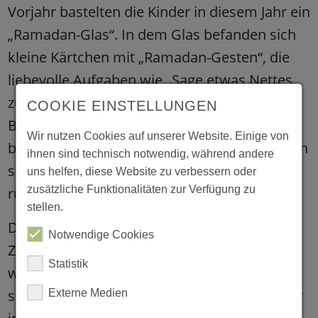
Vorjahr bastelten die Kinder in diesem Jahr ein
„Ramadan-Glas“. In dem Glas befanden sich
kleine Kärtchen mit „Ramadan-Gesten“, die
liebevolle Aufgaben wie „Sage etwas Nettes
zu deinem Freund“ oder „Verzichte heute auf
COOKIE EINSTELLUNGEN
Bildschirmzeit“ beinhalteten. Diese Gesten
Wir nutzen Cookies auf unserer Website. Einige von
bereiteten den Kindern viel Freude und regten
ihnen sind technisch notwendig, während andere
sie spielerisch dazu an, achtsam und
uns helfen, diese Website zu verbessern oder
zusätzliche Funktionalitäten zur Verfügung zu
rücksichtsvoll miteinander umzugehen.
stellen.
Das Ramadan-Projekt wird noch bis zum
Notwendige Cookies
Zuckerfest weitergeführt. Zum Abschluss
Statistik
werden Fotowände gestaltet, auf denen die
schönsten Momente der Familien und Kinder
Externe Medien