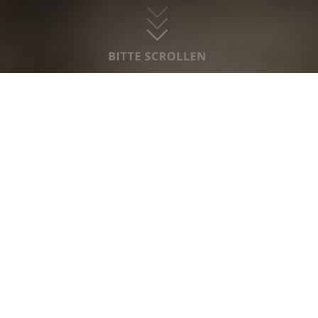
Eltern liegt uns sehr am Herzen.
Wir machen mit bei dem Programm:
„
STARKE KINDER KISTE! Das
ECHTE
SCHÄTZE! Präventionsprogramm
“, ein
Projekt der Deutschen Kinderschutzstiftung
Hänsel+Gretel in Kooperation mit dem
Petze Institut, für den Schutz vor sexuellem
Missbrauch von KITA-Kindern in
Deutschland.