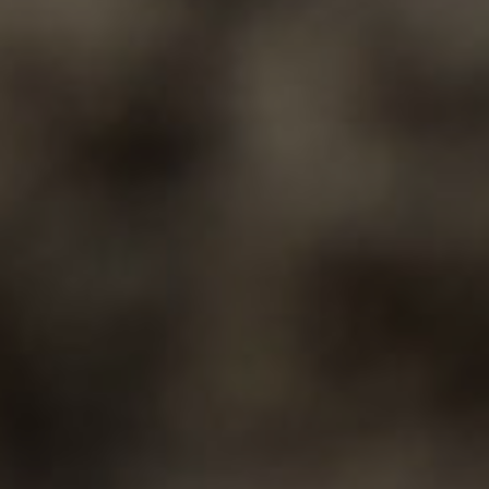
Bei uns können Kinder spielend lernen! Wir
arbeiten nach dem situationsorientierten
Ansatz und greifen die Ideen und Fragen der
Kinder auf. So unterstützen wir sie in ihrem
forschenden Lernen. Naturpädagogik und
Umweltschutz, Kinderrechte, Erleben mit allen
Sinnen und kulturelle Themen sind wichtige
Bausteine unserer pädagogischen Arbeit. Auch
eine vertrauensvolle Zusammenarbeit mit den