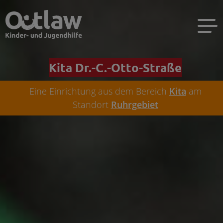
Kita Dr.-C.-Otto-Straße
Eine Einrichtung aus dem Bereich
Kita
am
Standort
Ruhrgebiet