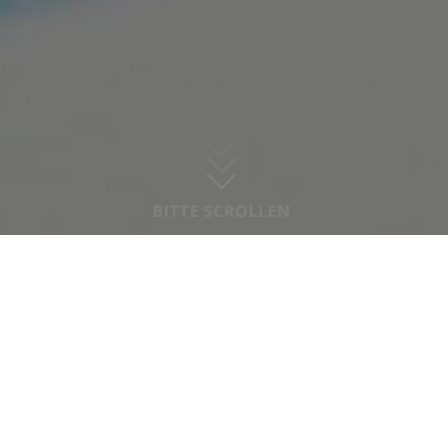
kulturelle Themen sind wichtige Bausteine
unserer pädagogischen Arbeit. Auch eine
vertrauensvolle Zusammenarbeit mit den
Eltern liegt uns sehr am Herzen. Als
Familienzentrum bieten wir jungen Familien
aus dem Stadtteil Beratung, Unterstützung und
Freizeitgestaltung.