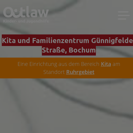
Kita und Familienzentrum Günnigfelde
Straße, Bochum
Eine Einrichtung aus dem Bereich
Kita
am
Standort
Ruhrgebiet