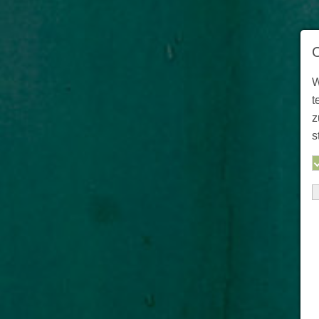
W
t
z
s