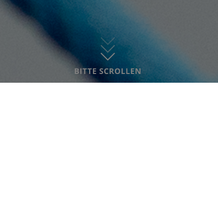
selbstständigen, verantwortungsbewussten
und entscheidungsfreudigen Persönlichkeiten:
Flexibel, individuell und immer eng im
Sozialraum verankert.
Plätze
derzeit 147 Plätze