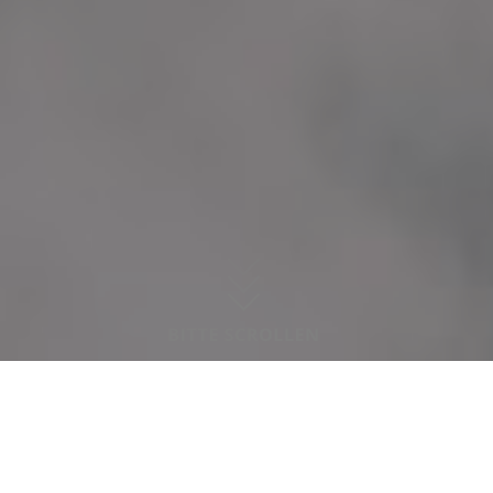
Bei uns finden Kinder, Jugendliche und Familien
ein vielfältiges Angebot: einen offenen Bereich
zum Spielen und Verweilen, eine Kreativ- und
Nähwerkstatt, Tischtennisplatte und
Kickertisch, einen Boxraum, ein "Teenie-
Zimmer" und einen großen Tanz- und
Bewegungsraum - im weitläufigen,
parkähnlichen Außengelände befinden sich ein
großer Spielplatz, ein Fußballfeld und ein
Beachvolleyballplatz.
"Let´s Dance – wir kommen!":