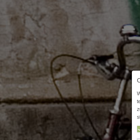
W
t
z
s