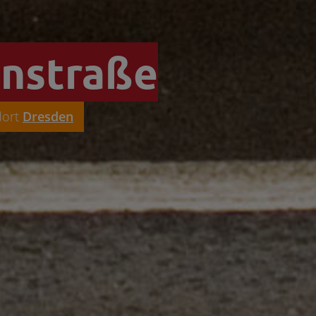
nstraße
dort
Dresden