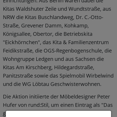
Einrichtungen: Aus Berlin waren dabei die
Kitas Waldshuter Zeile und Wundtstraße, aus
NRW die Kitas Buschlandweg, Dr. C.-Otto-
Straße, Grevener Damm, Kohkamp,
Königsallee, Obertor, die Betriebskita
"Eickhörnchen", das Kita & Familienzentrum
Feidikstraße, die OGS-Regenbogenschule, die
Wohngruppe Ledgen und aus Sachsen die
Kitas Am Kirschberg, Hildegardstraße,
Panitzstraße sowie das Spielmobil Wirbelwind
und die WG Löbtau Geschwisterwohnen.
Die Aktion initiierte der Möbeldesigner Peter
Hufer von rund:Stil, um einen Eintrag als "Das
größte selbstklebende Bild der Welt" beim