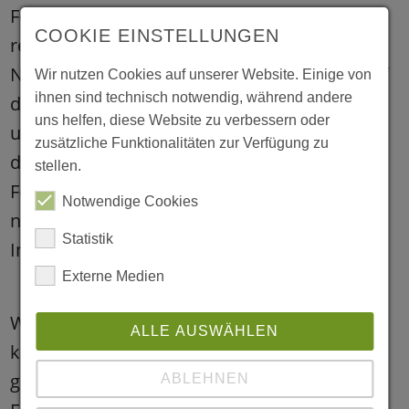
Forscherschrank angeschafft. Dort warten
COOKIE EINSTELLUNGEN
regelmäßig neue Materialien,
Naturfundstücke und kleine Experimente auf
Wir nutzen Cookies auf unserer Website. Einige von
ihnen sind technisch notwendig, während andere
die Kinder. Mal wird beobachtet, verglichen
uns helfen, diese Website zu verbessern oder
und sortiert, mal gebaut, getestet oder mit
zusätzliche Funktionalitäten zur Verfügung zu
der Lupe ganz genau hingeschaut. Der
stellen.
Forscherschrank wird dabei immer wieder
Notwendige Cookies
neu bestückt und orientiert sich an den
Statistik
Interessen und Ideen der Kinder.
Externe Medien
Wie spannend Forschen im Kitaalltag sein
ALLE AUSWÄHLEN
kann, zeigt sich auch an den liebevoll
gestalteten Forschertischen in der
ABLEHNEN