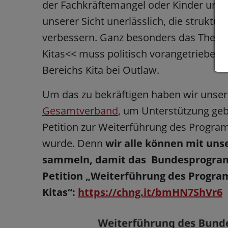
der Fachkräftemangel oder Kinder und F
unserer Sicht unerlässlich, die struktu
verbessern. Ganz besonders das Thema
Kitas<< muss politisch vorangetrieben 
Bereichs Kita bei Outlaw.
Um das zu bekräftigen haben wir unse
Gesamtverband
, um Unterstützung geb
Petition zur Weiterführung des Program
wurde. Denn
wir alle können mit uns
sammeln, damit das Bundesprogramm
Petition „Weiterführung des Progra
Kitas“:
https://chng.it/bmHN7ShVr6