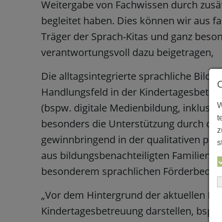
Weitergabe von Fachwissen durch zusät
begleitet haben. Dies können wir aus f
Träger der Sprach-Kitas und ganz beson
verantwortungsvoll dazu beigetragen,
Die alltagsintegrierte sprachliche Bildu
Handlungsfeld in der Kindertagesbetreu
W
(bspw. digitale Medienbildung, inklusiv
t
besonders die Unterstützung durch die 
z
gewinnbringend in der qualitativen päd
s
aus bildungsbenachteiligten Familien, 
besonderem sprachlichen Förderbedarf
„Vor dem Hintergrund der aktuellen Her
Kindertagesbetreuung darstellen, bsp