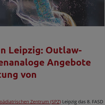
n Leipzig: Outlaw-
ienanaloge Angebote
itung von
lpädiatrischen Zentrum (SPZ)
Leipzig das 8. FASD