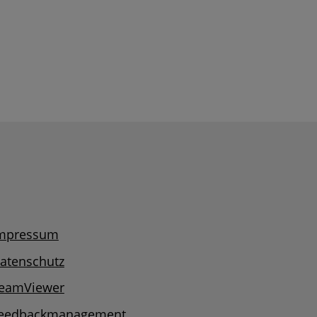
mpressum
atenschutz
eamViewer
eedbackmanagement