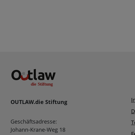
I
OUTLAW.die Stiftung
D
Geschäftsadresse:
T
Johann-Krane-Weg 18
F