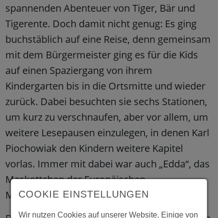
spannenden Abenteuer von Tiger, Bär und
Tigerente. Doch damit nicht genug: Es ging
buchstäblich auf eine Reise, denn gemeinsam
mit dem Bürgermeister ging es für die Kids
auf einen Spaziergang von ihrem
Kindergarten bis in die Ortsmitte und wieder
zurück. Dabei besuchten sie sechs Stationen,
um kurz zu verschnaufen, aber vor allem, um
weitere Lesepausen einzulegen, in denen Karl
Piochowiak den Kindern weitere Kapitel
vorlas. Immer mit dabei war auch „Edda“, das
Maskottchen der Europäischen
Mobilitätswoche.
COOKIE EINSTELLUNGEN
Wir nutzen Cookies auf unserer Website. Einige von