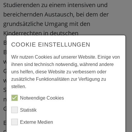
Studierenden zu einem intensiven und
bereichernden Austausch, bei dem der
grundsätzliche Umgang mit den
Kinderrechten in deutschen
Bildungseinrichtungen, bzw. im deutschen
COOKIE EINSTELLUNGEN
Bildungssystem auch kritisch beleuchtet
Wir nutzen Cookies auf unserer Website. Einige von
wurde. Die Verankerung der Kinderrechte im
ihnen sind technisch notwendig, während andere
Grundgesetz werde in der Politik immer
uns helfen, diese Website zu verbessern oder
wieder thematisiert – in Sachen Ausbau und
zusätzliche Funktionalitäten zur Verfügung zu
stellen.
Selbstverständlichkeit in der Praxis sei aber
noch „viel Luft nach oben“, war sich die
Notwendige Cookies
Gruppe einig.
Statistik
Ein Rundgang durch die Kita ermöglichte den
Externe Medien