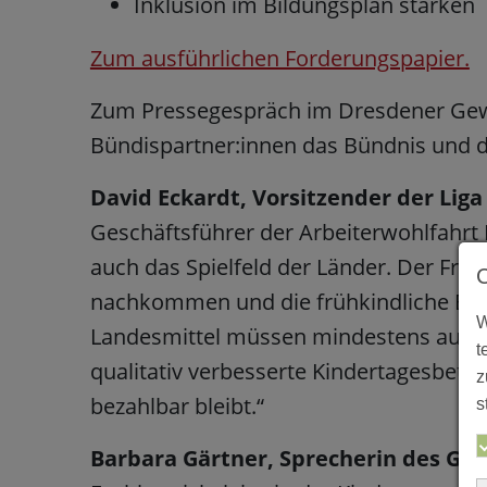
Inklusion im Bildungsplan stärken
Zum ausführlichen Forderungspapier.
Zum Pressegespräch im Dresdener Gewer
Bündispartner:innen das Bündnis und d
David Eckardt, Vorsitzender der Liga
Geschäftsführer der Arbeiterwohlfahrt 
auch das Spielfeld der Länder. Der Fre
nachkommen und die frühkindliche Bildun
W
Landesmittel müssen mindestens auf de
t
qualitativ verbesserte Kindertagesbetr
z
bezahlbar bleibt.“
s
Barbara Gärtner, Sprecherin des Gr