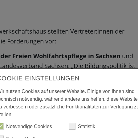
kschaftshaus stellten Vertreter:innen der
ie Forderungen vor:
 der Freien Wohlfahrtspflege in Sachsen
und
Landesverband Sachsen: „Die Bildungspolitik ist
istaat muss deshalb seiner Verantwortung
COOKIE EINSTELLUNGEN
g als Investition in die Zukunft begreifen. Die
ir nutzen Cookies auf unserer Website. Einige von ihnen sind
m jetzigen Niveau erhalten bleiben, sodass
echnisch notwendig, während andere uns helfen, diese Website
euung für Kommunen finanzierbar und für Eltern
u verbessern oder zusätzliche Funktionalitäten zur Verfügung z
tellen.
Notwendige Cookies
Statistik
aswurzelbündnisses „Die bessere Kita"
und