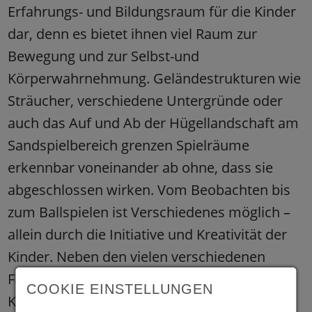
Erfahrungs- und Bildungsraum für die Kinder
dar, denn es bietet ihnen viel Raum zur
Bewegung und zur Selbst-und
Körperwahrnehmung. Geländestrukturen wie
Sträucher, verschiedene Untergründe oder
auch das Auf und Ab der Hügellandschaft am
Sandspielbereich grenzen Spielräume
erkennbar voneinander ab ohne, dass sie
abgeschlossen wirken. Vom Beobachten bis
zum Ballspielen ist Verschiedenes möglich –
allein durch die Initiative und Kreativität der
Kinder. Neben den vielen verschiedenen
Fahrzeugen und Spielmaterialien, steht den
COOKIE EINSTELLUNGEN
Kindern ebenfalls ein Barfußpfad aus