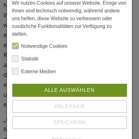
Wir nutzen Cookies auf unserer Website. Einige von
Naturmaterialien zur Förderung ihrer
ihnen sind technisch notwendig, während andere
Wahrnehmung zur Verfügung. Statt einer
uns helfen, diese Website zu verbessern oder
weiteren „Sandkiste“ bieten wir den Kindern
zusätzliche Funktionalitäten zur Verfügung zu
einen naturnahen Matschbereich mit einer
stellen.
eingepassten, abwechslungsreich mit Holz,
Notwendige Cookies
Rasen und Steinen eingefassten, Sandkuhle,
Statistik
an. Dieser Matschbereich lädt die Kinder
Externe Medien
durch seinen hohen Aufforderungscharakter
ein selbst tätig zu werden und mit
ALLE AUSWÄHLEN
unterschiedlichen Naturmaterialien Ideen zu
entwickeln und kreativ umzusetzen.
ABLEHNEN
„Uns ist besonders wichtig, dass Thema
SPEICHERN
Nachhaltigkeit im Alltag aufzugreifen und