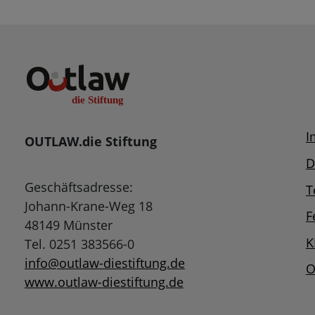
I
OUTLAW.die Stiftung
D
Geschäftsadresse:
T
Johann-Krane-Weg 18
F
48149 Münster
K
Tel. 0251 383566-0
info@outlaw-diestiftung.de
O
www.outlaw-diestiftung.de