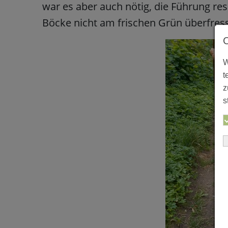
war es aber auch nötig, die Führung re
Böcke nicht am frischen Grün überfress
W
t
z
s