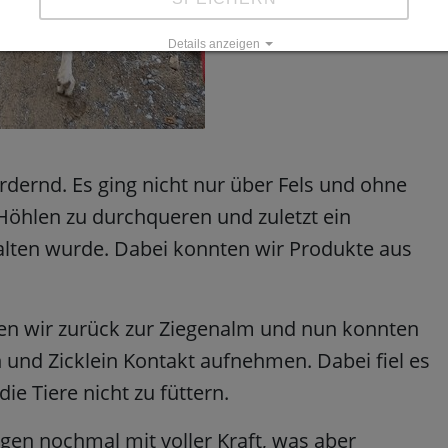
Details anzeigen
Impressum
|
Datenschutz
ernd. Es ging nicht nur über Fels und ohne
öhlen zu durchqueren und zuletzt ein
alten wurde. Dabei konnten wir Produkte aus
n wir zurück zur Ziegenalm und nun konnten
 und Zicklein Kontakt aufnehmen. Dabei fiel es
ie Tiere nicht zu füttern.
en nochmal mit voller Kraft, was aber