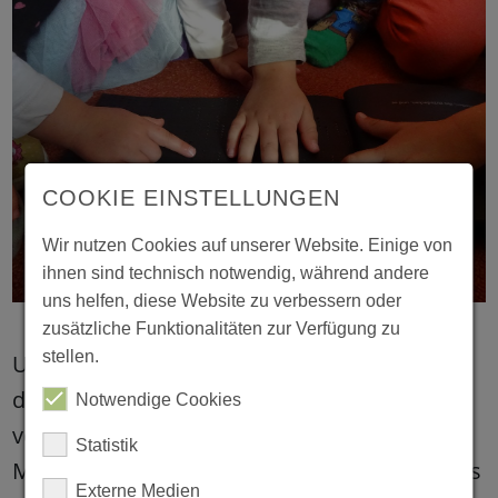
COOKIE EINSTELLUNGEN
Wir nutzen Cookies auf unserer Website. Einige von
ihnen sind technisch notwendig, während andere
uns helfen, diese Website zu verbessern oder
zusätzliche Funktionalitäten zur Verfügung zu
stellen.
Um die Mädchen und Jungen spielerisch an
dieses Thema heranzuführen, standen die
Notwendige Cookies
verschiedenen Sinne eine Woche lang im
Statistik
Mittelpunkt. Jeden Tag gab es im Morgenkreis
Externe Medien