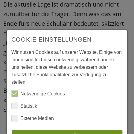
Die aktuelle Lage ist dramatisch und nicht
zumutbar für die Träger. Denn was das am
Ende fürs neue Schuljahr bedeutet, skizziert
die Freie Wohlfahrtspflege so:
COOKIE EINSTELLUNGEN
„Frühbetreuungen stehen auf der Kippe,
genauso die verlässliche Grundschule und es
Wir nutzen Cookies auf unserer Website. Einige von
ihnen sind technisch notwendig, während andere
kann keine Angebote von externen Partnern
uns helfen, diese Website zu verbessern oder
mehr geben, die aktuell viele AGs stemmen.
zusätzliche Funktionalitäten zur Verfügung zu
Spätestens um 15 Uhr müssten wir
stellen.
Betreuungen einstellen. Im schlimmsten Fall
Notwendige Cookies
kommt es auch zu vollständigen
Statistik
Schließungen“, kündigt Marc Schaaf an.
Externe Medien