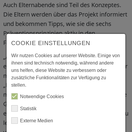
Auch Elternabende sind Teil des Konzeptes.
Die Eltern werden über das Projekt informiert
und bekommen Tipps, wie sie die sechs
Präventionsprinzipien aktiv in den
Familienalltag einfließen lassen können.
COOKIE EINSTELLUNGEN
„Aktuell haben wir eine Kiste für drei Kitas
Wir nutzen Cookies auf unserer Website. Einige von
ihnen sind technisch notwendig, während andere
erhalten und werden im kommenden Kitajahr
uns helfen, diese Website zu verbessern oder
mit dem Projekt starten“, so Katja Ropertz.
zusätzliche Funktionalitäten zur Verfügung zu
„Im Rahmen des Präventionsprogramms
stellen.
möchten wir den Kindern beibringen, auf ihre
Notwendige Cookies
Gefühle zu hören und Selbstvertrauen zu
Statistik
entwickeln – um idealerweise einen Beitrag zu
Externe Medien
leisten, sexuelle Übergriffe auf Kinder zu