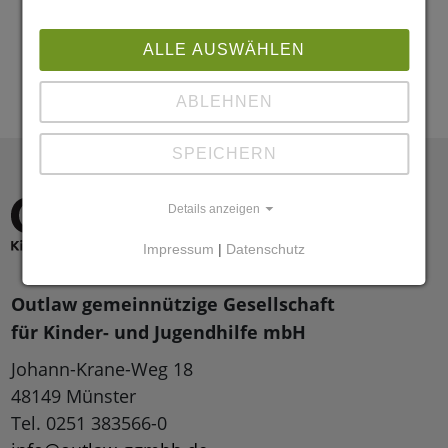
ALLE AUSWÄHLEN
ABLEHNEN
SPEICHERN
Details anzeigen
Impressum
|
Datenschutz
Outlaw gemeinnützige Gesellschaft
für Kinder- und Jugendhilfe mbH
Johann-Krane-Weg 18
48149 Münster
Tel. 0251 383566-0