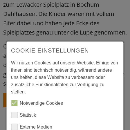
zum Lewacker Spielplatz in Bochum
Dahlhausen. Die Kinder waren mit vollem
Eifer dabei und haben jede Ecke des
Spielplatzes genau unter die Lupe genommen.
Ob weggeworfene Verpackungen oder
COOKIE EINSTELLUNGEN
achtlos liegengelassener Kleinkram – dank
Wir nutzen Cookies auf unserer Website. Einige von
der Hilfe unserer kleinen Umweltheld:innen
ihnen sind technisch notwendig, während andere
glänzt der Spielplatz nun wieder und lädt zum
uns helfen, diese Website zu verbessern oder
sicheren Spielen ein.
zusätzliche Funktionalitäten zur Verfügung zu
stellen.
ZURÜCK
Notwendige Cookies
Statistik
Externe Medien