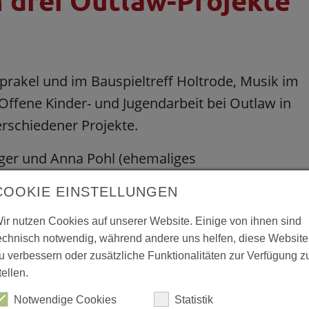
 drei Outlaw-Projekte
akel und im Bauspieltreff Holtrode, Musik im
 Offene Kinder- und Jugendarbeit bei Outlaw in
rschiedener Projekte.
eger und Anna Pohl (ehemaliges
ng Wohn+Stadtbau überbrachten persönlich ihre
COOKIE EINSTELLUNGEN
ührlich über die Arbeit der Einrichtungen.
ir nutzen Cookies auf unserer Website. Einige von ihnen sind
der Corona-Krise vor großen Herausforderungen.
echnisch notwendig, während andere uns helfen, diese Website
le und kreative Angebote unterstützen, damit die
u verbessern oder zusätzliche Funktionalitäten zur Verfügung z
tellen.
 erläutert Jaeger. 1.900 Euro stellt die
en Kosten finanziert der LWL.
Notwendige Cookies
Statistik