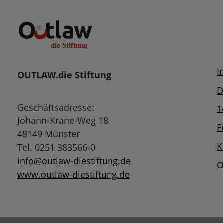
I
OUTLAW.die Stiftung
D
Geschäftsadresse:
T
Johann-Krane-Weg 18
F
48149 Münster
K
Tel. 0251 383566-0
info@outlaw-diestiftung.de
O
www.outlaw-diestiftung.de