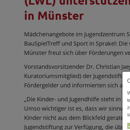
(LWL) unterstützen
in Münster
Mädchenangebote im Jugendzentrum Spr
BauSpielTreff und Sport in Sprakel: Die
Münster freut sich über Förderungen ve
Vorstandsvorsitzender Dr. Christian Ja
Kuratoriumsmitglied) der Jugendstiftu
Fördergelder und informierten sich ausf
W
„Die Kinder- und Jugendhilfe steht in 
t
Umso wichtiger ist es, dass wir sinnvol
z
s
Kinder nicht aus dem Blickfeld geraten.“,
Jugendstiftung zur Verfügung, die übrig