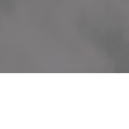
zocken, toben, backen, kochen, Musik hören
oder einfach nur abhängen ist ihnen selbst
überlassen.
Bei persönlichen Krisen versuchen die
Mitarbeitenden im Rahmen ihrer Möglichkeiten
beratend zu unterstützen oder helfen bei der
Suche nach spezialisierten Angeboten.
Angebote