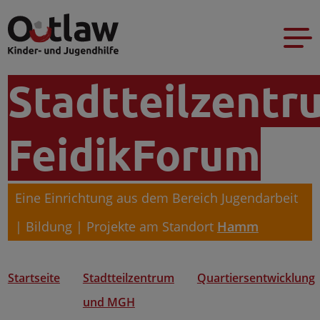
Stadtteilzentr
FeidikForum
Eine Einrichtung aus dem Bereich Jugendarbeit
| Bildung | Projekte am Standort
Hamm
Startseite
Stadtteilzentrum
Quartiersentwicklung
und MGH