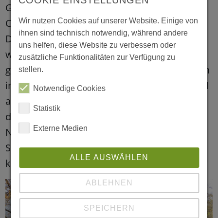
COOKIE EINSTELLUNGEN
Garten stehen", freut sich Kitaleiterin
Christina Kabs und erzählt weiter: "Am
Wir nutzen Cookies auf unserer Website. Einige von
ihnen sind technisch notwendig, während andere
Donnerstag ist Teamtag. Da werden wir
uns helfen, diese Website zu verbessern oder
weitere Pläne schmieden, wie wir nun die
zusätzliche Funktionalitäten zur Verfügung zu
gewonnenen 1.000 Euro einsetzen. Wir haben
stellen.
in der Vergangenheit beim Außengelände viel
Notwendige Cookies
auf die Sicherheit achten müssen und hatten
Statistik
da eher pragmatische Lösungen im Fokus.
Externe Medien
Nun können wir uns auf das naturnahe
Spielen und Entdecken konzentrieren und
ALLE AUSWÄHLEN
kreative Angebote für die Kinder entwickeln."
ABLEHNEN
SPEICHERN