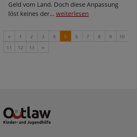
Geld vom Land. Doch diese Anpassung
löst keines der…
weiterlesen
«
1
2
3
4
5
6
7
8
9
10
11
12
13
»