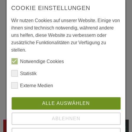
COOKIE EINSTELLUNGEN
06.02.2025
Wir nutzen Cookies auf unserer Website. Einige von
Bundestagswahl 2025: Gemeinsam
ihnen sind technisch notwendig, während andere
Demokratie stärken und am 23.2. wählen
uns helfen, diese Website zu verbessern oder
gehen! #gemeinsamgegenrechts
zusätzliche Funktionalitäten zur Verfügung zu
stellen.
Am 23. Februar 2025 wählt Deutschland
Notwendige Cookies
einen neuen Bundestag. Die vorgezogene
Statistik
Wahl entscheidet nicht nur über die
politische Zukunft der Bundesrepublik,
Externe Medien
sondern auch darüber, welche Werte in
unserer…
weiterlesen
ALLE AUSWÄHLEN
ABLEHNEN