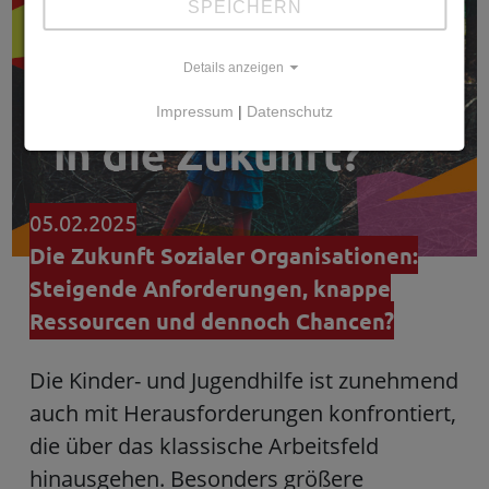
SPEICHERN
Details anzeigen
Impressum
|
Datenschutz
05.02.2025
Die Zukunft Sozialer Organisationen:
Steigende Anforderungen, knappe
Ressourcen und dennoch Chancen?
Die Kinder- und Jugendhilfe ist zunehmend
auch mit Herausforderungen konfrontiert,
die über das klassische Arbeitsfeld
hinausgehen. Besonders größere