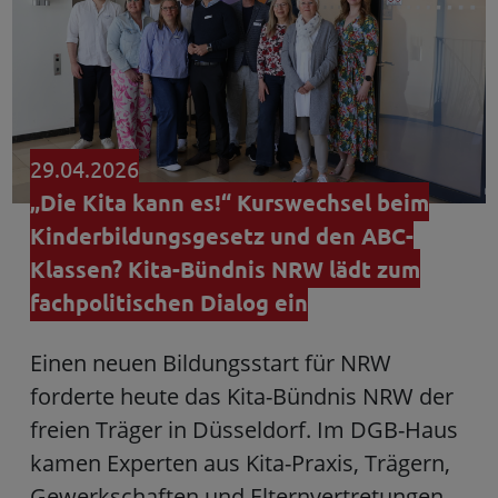
29.04.2026
„Die Kita kann es!“ Kurswechsel beim
Kinderbildungsgesetz und den ABC-
Klassen? Kita-Bündnis NRW lädt zum
fachpolitischen Dialog ein
Einen neuen Bildungsstart für NRW
forderte heute das Kita-Bündnis NRW der
freien Träger in Düsseldorf. Im DGB-Haus
kamen Experten aus Kita-Praxis, Trägern,
Gewerkschaften und Elternvertretungen