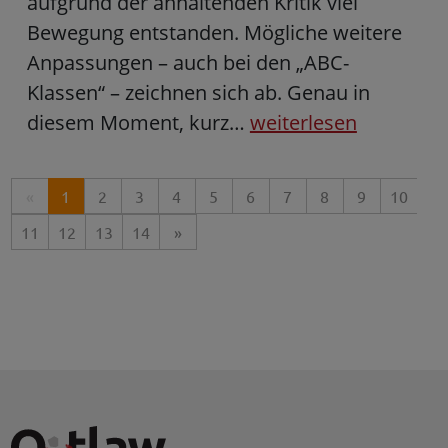
aufgrund der anhaltenden Kritik viel
Bewegung entstanden. Mögliche weitere
Anpassungen – auch bei den „ABC-
Klassen“ – zeichnen sich ab. Genau in
diesem Moment, kurz…
weiterlesen
«
1
2
3
4
5
6
7
8
9
10
11
12
13
14
»