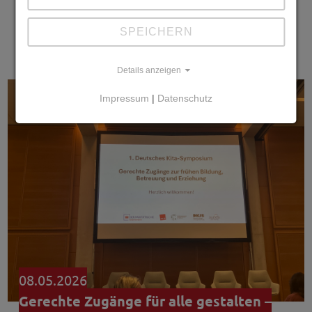
Kinder forschen ausgezeichnet…
SPEICHERN
weiterlesen
Details anzeigen
Impressum
|
Datenschutz
08.05.2026
Gerechte Zugänge für alle gestalten –