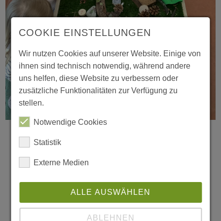
COOKIE EINSTELLUNGEN
Wir nutzen Cookies auf unserer Website. Einige von
ihnen sind technisch notwendig, während andere
uns helfen, diese Website zu verbessern oder
zusätzliche Funktionalitäten zur Verfügung zu
29.05.2026
stellen.
Auszeichnung für Neugier: Die Kita Dr.-
Notwendige Cookies
C.-Otto-Straße erhält Zertifikat der
Statistik
Stiftung Kinder forschen
Externe Medien
Neugierig entdecken, ausprobieren und
staunen: Die Kita Dr.-C.-Otto-Straße der
ALLE AUSWÄHLEN
Outlaw gGmbH in Bochum ist jetzt offiziell
als „Zertifizierte Kita“ von der Stiftung
ABLEHNEN