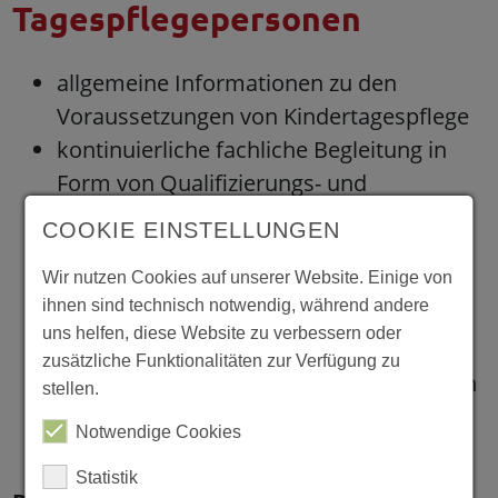
Tagespflegepersonen
allgemeine Informationen zu den
Voraussetzungen von Kindertagespflege
kontinuierliche fachliche Begleitung in
Form von Qualifizierungs- und
Fortbildungsangeboten
COOKIE EINSTELLUNGEN
Vermittlung von Tagespflegekindern
Wir nutzen Cookies auf unserer Website. Einige von
Unterstützung bei der Organisation von
ihnen sind technisch notwendig, während andere
Ersatzbetreuung
uns helfen, diese Website zu verbessern oder
Vernetzung zur fachlichen Reflexion und
zusätzliche Funktionalitäten zur Verfügung zu
zum regelmäßigen kollegialen Austausch
stellen.
Hilfe bei rechtlichen und finanziellen
Notwendige Cookies
Fragen
Statistik