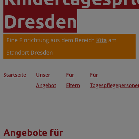
Dresden
Eine Einrichtung aus dem Bereich
Kita
am
Standort
Dresden
Startseite
Unser
Für
Für
Angebot
Eltern
Tagespflegepersone
Angebote für