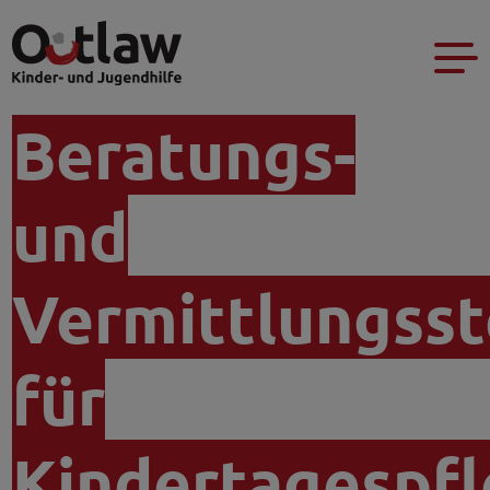
Beratungs-
und
Vermittlungsst
für
Kindertagespf