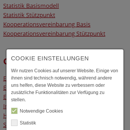
Statistik Basismodell
Statistik Stützpunkt
Kooperationsvereinbarung Basis
Kooperationsvereinbarung Stützpunkt
COOKIE EINSTELLUNGEN
Gesundheit / Empfehlungen
Wir nutzen Cookies auf unserer Website. Einige von
Einverständnis Zeckenentfernung
ihnen sind technisch notwendig, während andere
uns helfen, diese Website zu verbessern oder
Empfehlung Medikamentengabe
zusätzliche Funktionalitäten zur Verfügung zu
Einverständnis Medikamentengabe
stellen.
Information Lebensmittelhygiene
Notwendige Cookies
Handreichung Infektionskrankheiten
Statistik
Selbsterklärung Masernschutz