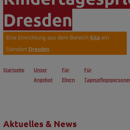
Dresden
Eine Einrichtung aus dem Bereich
Kita
am
Standort
Dresden
Startseite
Unser
Für
Für
Angebot
Eltern
Tagespflegepersone
Aktuelles & News