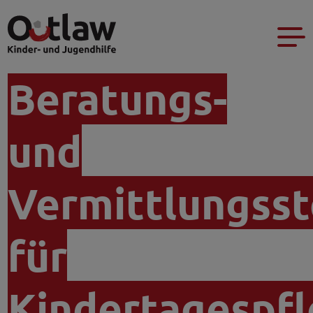
Beratungs-
und
Vermittlungsst
für
Kindertagespf