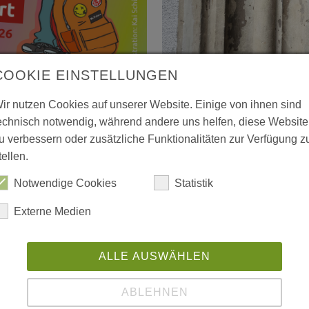
01.07.2026
COOKIE EINSTELLUNGEN
 Verfügung: „Mein
Frischer Glanz: Sani
ir nutzen Cookies auf unserer Website. Einige von ihnen sind
EMMERS läuft an
echnisch notwendig, während andere uns helfen, diese Website
ce to have“, kein
u verbessern oder zusätzliche Funktionalitäten zur Verfügung z
Gute Nachrichten aus
is. Sie bestimmen,
tellen.
Dresdner Kinder- u
e wir schützen – und
Notwendige Cookies
Statistik
ein Upgrade! Dank de
terlesen
Externe Medien
Stadtbezirksbeirats
ALLE AUSWÄHLEN
ABLEHNEN