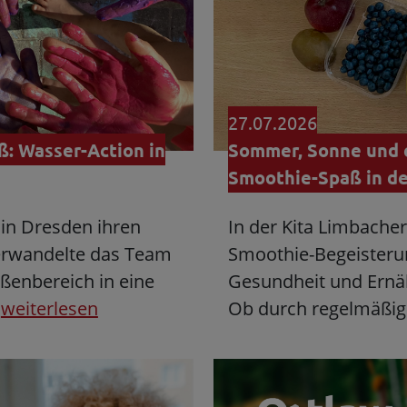
27.07.2026
: Wasser-Action in
Sommer, Sonne und e
Smoothie-Spaß in de
in Dresden ihren
In der Kita Limbache
erwandelte das Team
Smoothie-Begeisterun
ßenbereich in eine
Gesundheit und Ernäh
…
weiterlesen
Ob durch regelmäßi