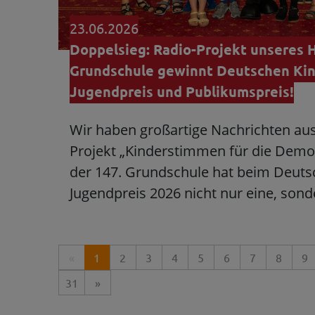
23.06.2026
Doppelsieg: Radio-Projekt unseres H
Grundschule gewinnt Deutschen Kin
Jugendpreis und Publikumspreis!
Wir haben großartige Nachrichten au
Projekt „Kinderstimmen für die Demo
der 147. Grundschule hat beim Deuts
Jugendpreis 2026 nicht nur eine, so
«
1
2
3
4
5
6
7
8
9
31
»