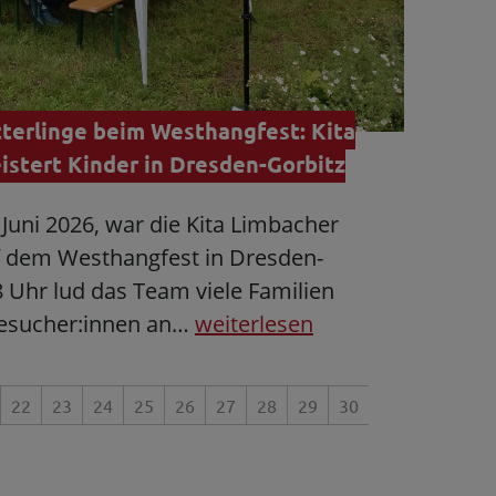
erlinge beim Westhangfest: Kita
stert Kinder in Dresden-Gorbitz
Juni 2026, war die Kita Limbacher
f dem Westhangfest in Dresden-
8 Uhr lud das Team viele Familien
Besucher:innen an…
weiterlesen
22
23
24
25
26
27
28
29
30