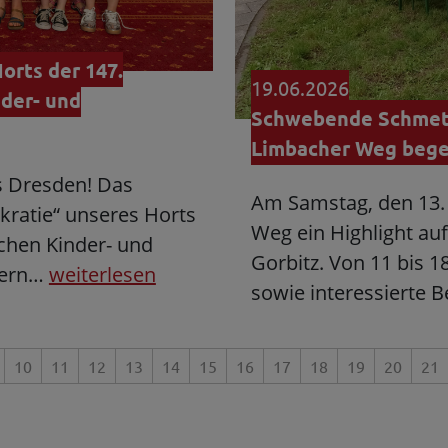
orts der 147.
19.06.2026
der- und
Schwebende Schmett
Limbacher Weg begei
s Dresden! Das
Am Samstag, den 13. 
kratie“ unseres Horts
Weg ein Highlight au
chen Kinder- und
Gorbitz. Von 11 bis 1
ndern…
weiterlesen
sowie interessierte 
10
11
12
13
14
15
16
17
18
19
20
21