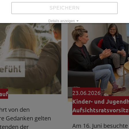
SPEICHERN
Details anzeigen
Impressum
|
Datenschutz
23.06.2026
auf
Kinder- und Jugendhi
ührt von den
Aufsichtsratsvorsit
ere Gedanken gelten
Am 16. Juni besuchte
itenden der