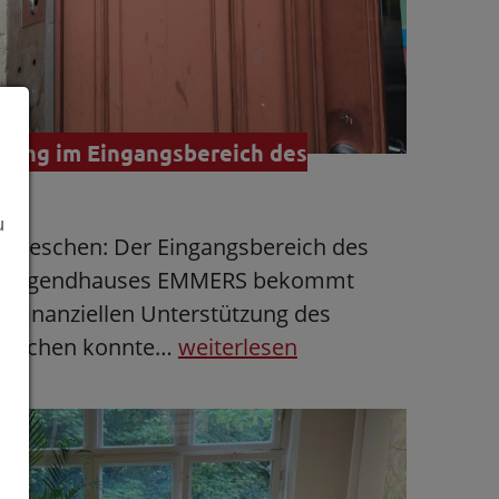
erung im Eingangsbereich des
u
 Pieschen: Der Eingangsbereich des
nd Jugendhauses EMMERS bekommt
r finanziellen Unterstützung des
 Pieschen konnte…
weiterlesen