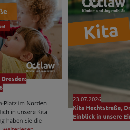
 Dresden:
6
23.07.2026
ta-Platz im Norden
Kita Hechtstraße, D
ich in unsere Kita
Einblick in unsere E
ng haben Sie die
…
weiterlesen