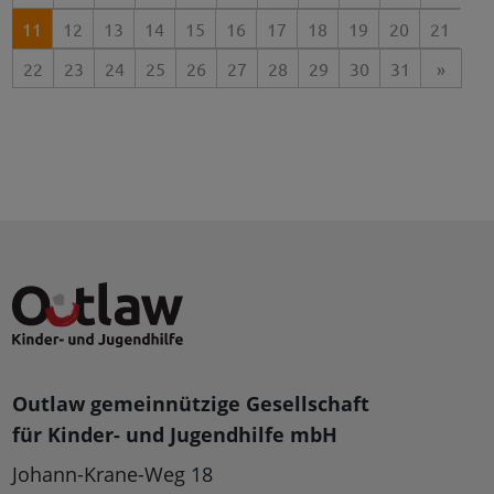
11
12
13
14
15
16
17
18
19
20
21
22
23
24
25
26
27
28
29
30
31
»
Outlaw gemeinnützige Gesellschaft
für Kinder- und Jugendhilfe mbH
Johann-Krane-Weg 18