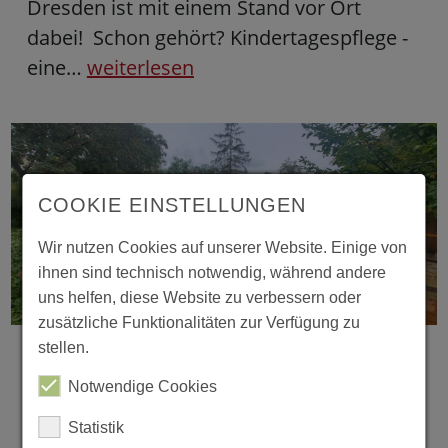
Dresden ist mit einem Stand vor Ort
dabei! Schon gehört? Kindertagespflege -
eine…
weiterlesen
COOKIE EINSTELLUNGEN
Wir nutzen Cookies auf unserer Website. Einige von
ihnen sind technisch notwendig, während andere
14.10.2024
uns helfen, diese Website zu verbessern oder
Volle Fahrt voraus: Piratenfest und
zusätzliche Funktionalitäten zur Verfügung zu
stellen.
Schiffstaufe in der Kita Rehefelder
Straße
Notwendige Cookies
Statistik
Ein echter Piratenschatz, selbstgebastelte