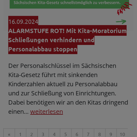
16.09.2024
ALARMSTUFE ROT! Mit Kita-Moratorium
Schließungen verhindern und
Personalabbau stoppen
Der Personalschlüssel im Sächsischen
Kita-Gesetz führt mit sinkenden
Kinderzahlen aktuell zu Personalabbau
und zur Schließung von Einrichtungen.
Dabei benötigen wir an den Kitas dringend
einen…
weiterlesen
«
1
2
3
4
5
6
7
8
9
10