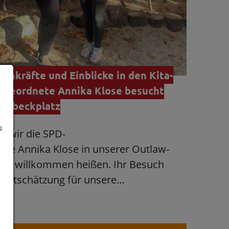
chkräfte und Einblicke in den Kita-
bgeordnete Annika Klose besucht
telbeckplatz
u
n wir die SPD-
te Annika Klose in unserer Outlaw-
atz willkommen heißen. Ihr Besuch
 Wertschätzung für unsere…