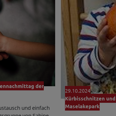
iennachmittag der
29.10.2024
Kürbisschnitzen und
Maselakepark
ustausch und einfach
gsgruppe von Sabine