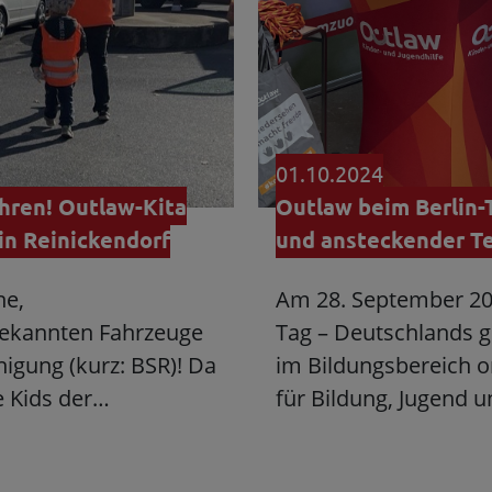
01.10.2024
hren! Outlaw-Kita
Outlaw beim Berlin-
in Reinickendorf
und ansteckender T
ne,
Am 28. September 202
bekannten Fahrzeuge
Tag – Deutschlands 
nigung (kurz: BSR)! Da
im Bildungsbereich o
e Kids der…
für Bildung, Jugend 