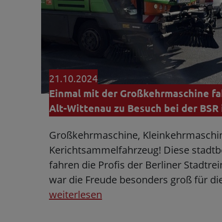
21.10.2024
Einmal mit der Großkehrmaschine fa
Alt-Wittenau zu Besuch bei der BSR 
Großkehrmaschine, Kleinkehrmaschi
Kerichtsammelfahrzeug! Diese stadt
fahren die Profis der Berliner Stadtrei
war die Freude besonders groß für di
weiterlesen