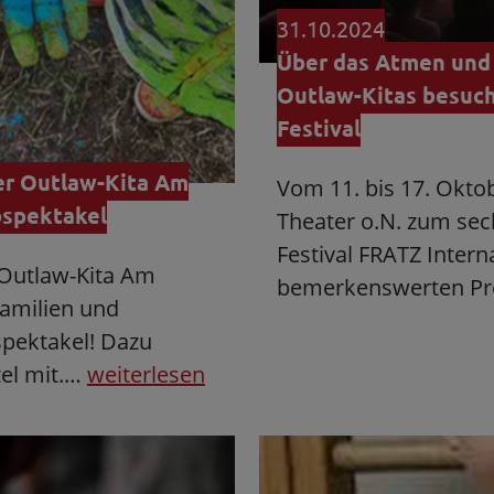
31.10.2024
Über das Atmen und 
Outlaw-Kitas besuch
Festival
er Outlaw-Kita Am
Vom 11. bis 17. Oktob
bspektakel
Theater o.N. zum sec
Festival FRATZ Intern
 Outlaw-Kita Am
bemerkenswerten Pr
amilien und
spektakel! Dazu
tel mit.…
weiterlesen