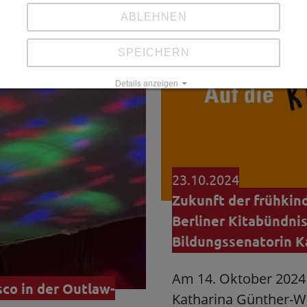
ABLEHNEN
SPEICHERN
Details anzeigen
Impressum
|
Datenschutz
23.10.2024
Zukunft der frühkind
Berliner Kitabündni
Bildungssenatorin 
Am 14. Oktober 2024 
sco in der Outlaw-
Katharina Günther-Wü