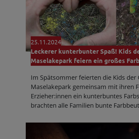
25.11.2024
Leckerer kunterbunter Spaß! Kids d
Maselakepark feiern ein großes Far
Im Spätsommer feierten die Kids der
Maselakepark gemeinsam mit ihren F
Erzieher:innen ein kunterbuntes Farb
brachten alle Familien bunte Farbbeu