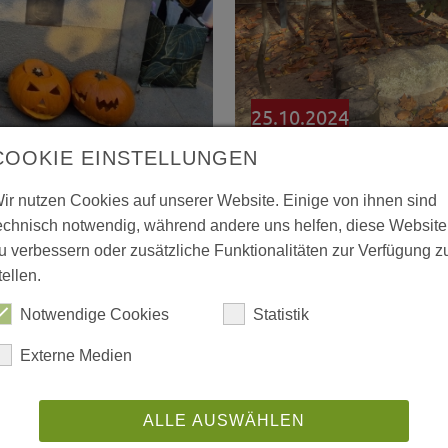
25.10.2024
Wertschätzung für Fa
 Outlaw-Kita Alt-
COOKIE EINSTELLUNGEN
Alltag: Bundestagsa
 Halloween-Kürbisse
ir nutzen Cookies auf unserer Website. Einige von ihnen sind
Outlaw-Kita Am Net
echnisch notwendig, während andere uns helfen, diese Website
r Outlaw-Kita Alt-
u verbessern oder zusätzliche Funktionalitäten zur Verfügung z
Am 24.10.2024 durfte
 folgten am 28.
tellen.
Bundestagsabgeordne
haurig schöne
Notwendige Cookies
Statistik
Kita Am Nettelbeckpl
ie…
weiterlesen
zielte darauf ab, die
Externe Medien
weiterlesen
ALLE AUSWÄHLEN