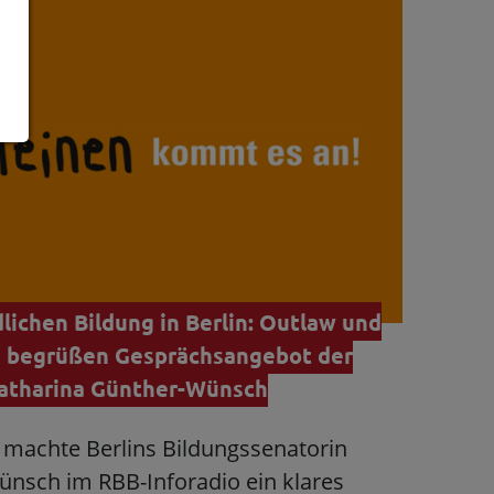
lichen Bildung in Berlin: Outlaw und
s begrüßen Gesprächsangebot der
Katharina Günther-Wünsch
machte Berlins Bildungssenatorin
nsch im RBB-Inforadio ein klares