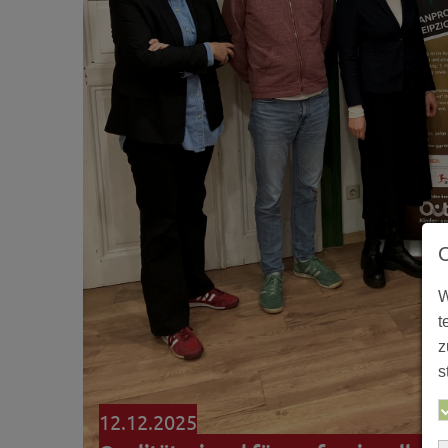
W
t
z
s
12.12.2025