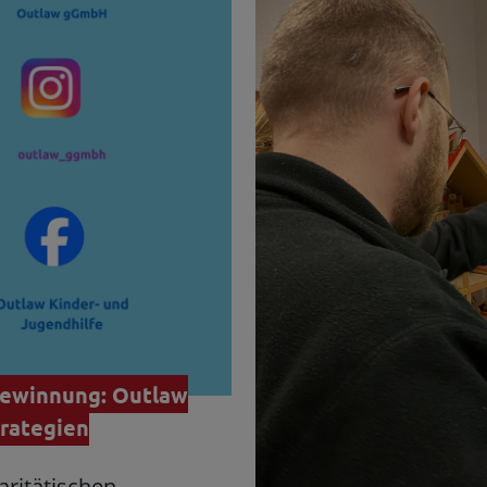
ewinnung: Outlaw
trategien
aritätischen