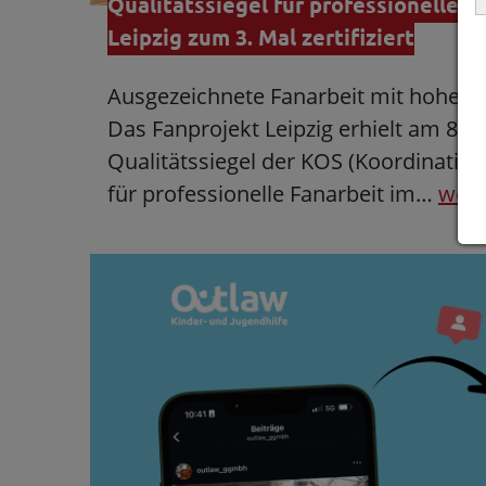
Qualitätssiegel für professionelle F
Leipzig zum 3. Mal zertifiziert
Ausgezeichnete Fanarbeit mit hohen 
Das Fanprojekt Leipzig erhielt am 8.
Qualitätssiegel der KOS (Koordination
für professionelle Fanarbeit im…
weit