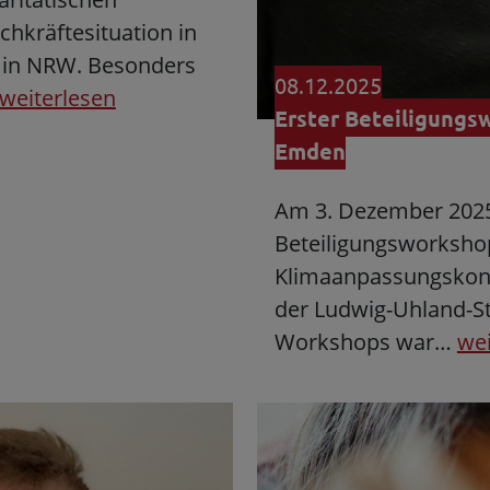
hkräftesituation in
t in NRW. Besonders
08.12.2025
weiterlesen
Erster Beteiligungs
Emden
Am 3. Dezember 2025
Beteiligungsworkshop
Klimaanpassungskonze
der Ludwig-Uhland-St
Workshops war…
wei