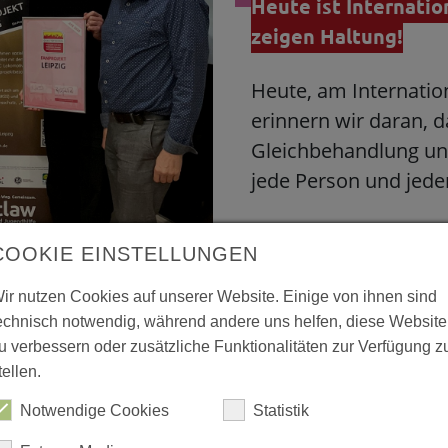
Heute ist Internati
zeigen Haltung!
Heute, am Internatio
erinnern wir daran, d
Gleichbehandlung univ
jede Person und jeder
COOKIE EINSTELLUNGEN
ir nutzen Cookies auf unserer Website. Einige von ihnen sind
echnisch notwendig, während andere uns helfen, diese Website
u verbessern oder zusätzliche Funktionalitäten zur Verfügung z
tellen.
Notwendige Cookies
Statistik