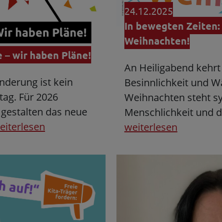
24.12.2025
In bewegten Zeiten:
Weihnachten!
 – wir haben Pläne!
An Heiligabend kehrt s
nderung ist kein
Besinnlichkeit und
tag. Für 2026
Weihnachten steht s
 gestalten das neue
Menschlichkeit und d
eiterlesen
weiterlesen