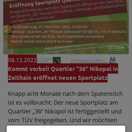
08.12.2022
Kommt vorbei! Quartier "36" Nikopol in
Zeithain eröffnet neuen Sportplatz
Knapp acht Monate nach dem Spatenstich
ist es vollbracht: Der neue Sportplatz am
Quartier „36“ Nikopol ist fertiggestellt und
vom TÜV freigegeben. Und wir möchten
den neuen Outdoor-Platz trotz…