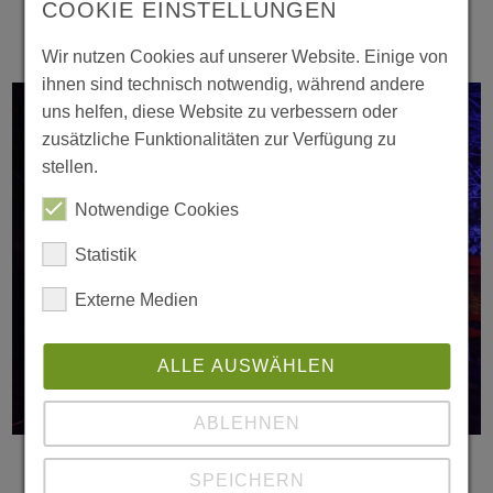
COOKIE EINSTELLUNGEN
weiterlesen
Wir nutzen Cookies auf unserer Website. Einige von
ihnen sind technisch notwendig, während andere
uns helfen, diese Website zu verbessern oder
zusätzliche Funktionalitäten zur Verfügung zu
stellen.
Notwendige Cookies
Statistik
Externe Medien
ALLE AUSWÄHLEN
05.12.2022
ABLEHNEN
Wunderbarer Weihnachtsmarkt mit
Märchenstunde, Weihnachtsmann und
SPEICHERN