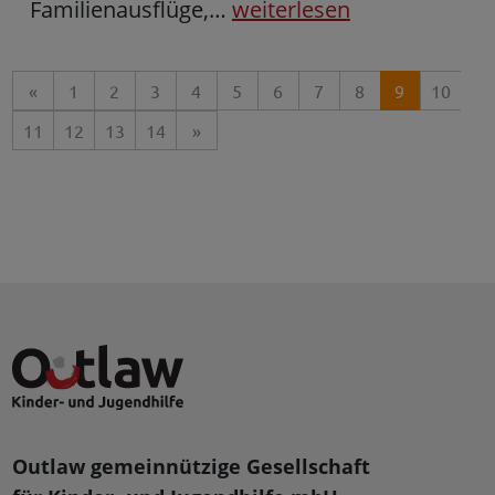
Familienausflüge,…
weiterlesen
«
1
2
3
4
5
6
7
8
9
10
11
12
13
14
»
Outlaw gemeinnützige Gesellschaft