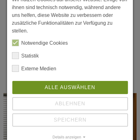
Schmetterling-Wellness in der Outlaw-
ihnen sind technisch notwendig, während andere
Kita Am Nettelbeckplatz
uns helfen, diese Website zu verbessern oder
zusätzliche Funktionalitäten zur Verfügung zu
Am 6. Juli war es soweit: Die Krippenkinder
stellen.
der Berliner Outlaw-Kita Am
Notwendige Cookies
Nettelbeckplatz konnten ein im Frühjahr
geplantes Projekt endlich umsetzen:
Statistik
Kleine Blumenwiesen im Kita-Garten.
Externe Medien
Dank der…
weiterlesen
ALLE AUSWÄHLEN
ABLEHNEN
SPEICHERN
Details anzeigen