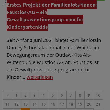
Erstes Projekt der Familienlots*innen:
Faustlos-AG – ein
Gewaltpräventionsprogramm für
Kindergartenkids
Seit Anfang Juni 2021 bietet Familienlotsin
Darcey Schostak einmal in der Woche im
Bewegungsraum der Outlaw-Kita Alt-
Wittenau die Faustlos-AG an. Faustlos ist
ein Gewaltpräventionsprogramm für
Kinder…
weiterlesen
«
1
2
3
4
5
6
7
8
9
10
11
12
13
14
15
16
17
18
19
20
21