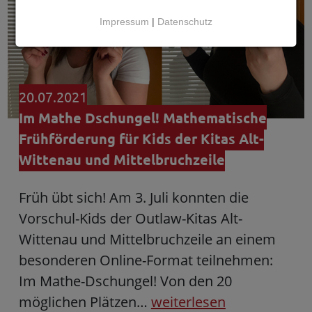
Impressum
|
Datenschutz
20.07.2021
Im Mathe Dschungel! Mathematische
Frühförderung für Kids der Kitas Alt-
Wittenau und Mittelbruchzeile
Früh übt sich! Am 3. Juli konnten die
Vorschul-Kids der Outlaw-Kitas Alt-
Wittenau und Mittelbruchzeile an einem
besonderen Online-Format teilnehmen:
Im Mathe-Dschungel! Von den 20
möglichen Plätzen…
weiterlesen