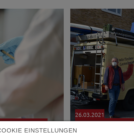
26.03.2021
Outlaw „on Tour“ mi
 betriebsinternes
COOKIE EINSTELLUNGEN
 der Kinder- und