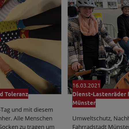
16.03.2021
d Toleranz
Dienst-Lastenräder f
Münster
-Tag und mit diesem
nher. Alle Menschen
Umweltschutz, Nachha
e Socken zu tragen um
Fahrradstadt Münster 