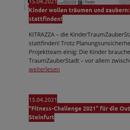
15.04.2021
Kinder wollen träumen und zaubern:
stattfinden!
KITRAZZA – die KinderTraumZauberSta
stattfinden! Trotz Planungsunsicherhei
Projektteam einig: Die Kinder brauche
TraumZauberStadt – vor allem zwisc
weiterlesen
15.04.2021
"Fitness-Challenge 2021“ für die Out
Steinfurt