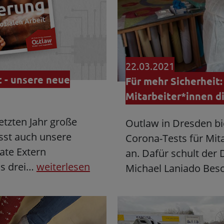
22.03.2021
t - unsere neue
Für mehr Sicherheit
Mitarbeiter*innen di
etzten Jahr große
Outlaw in Dresden b
usst auch unsere
Corona-Tests für Mita
date Extern
an. Dafür schult der 
us drei…
weiterlesen
Michael Laniado Bes