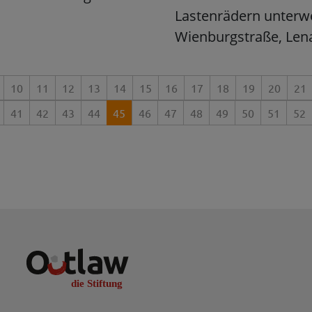
Lastenrädern unterweg
Wienburgstraße, Lena
10
11
12
13
14
15
16
17
18
19
20
21
41
42
43
44
45
46
47
48
49
50
51
52