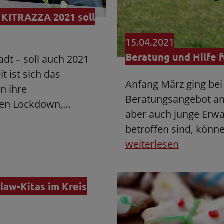
 KITRAZZA 2021 soll
15.04.2021
Beratung und Hilfe 
dt – soll auch 2021
t ist sich das
Anfang März ging be
n ihre
Beratungsangebot an 
hen Lockdown,…
aber auch junge Erwa
betroffen sind, könn
weiterlesen
law-Kitas im Kreis