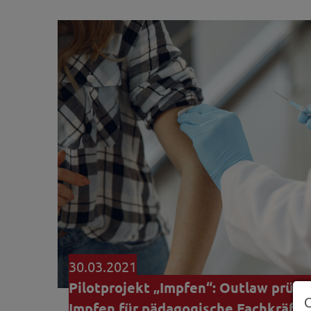
30.03.2021
Pilotprojekt „Impfen“: Outlaw prüft
Impfen für pädagogische Fachkräfte