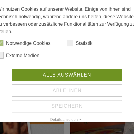
Die Anfänge von Outl
ir nutzen Cookies auf unserer Website. Einige von ihnen sind
„schwierige“ Jugendl
echnisch notwendig, während andere uns helfen, diese Website
„Systemherausforder
eblichen
u verbessern oder zusätzliche Funktionalitäten zur Verfügung z
Fachkräfte stachen c
aw die Umsetzung
tellen.
andorten in Sachsen.
Notwendige Cookies
Statistik
der…
weiterlesen
Externe Medien
ALLE AUSWÄHLEN
ABLEHNEN
SPEICHERN
Details anzeigen
Impressum
|
Datenschutz