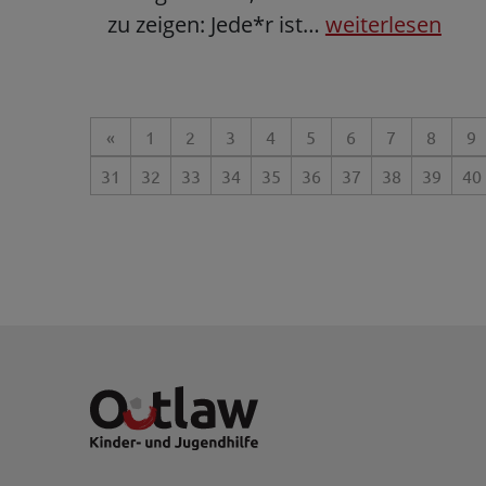
zu zeigen: Jede*r ist…
weiterlesen
«
1
2
3
4
5
6
7
8
9
31
32
33
34
35
36
37
38
39
40